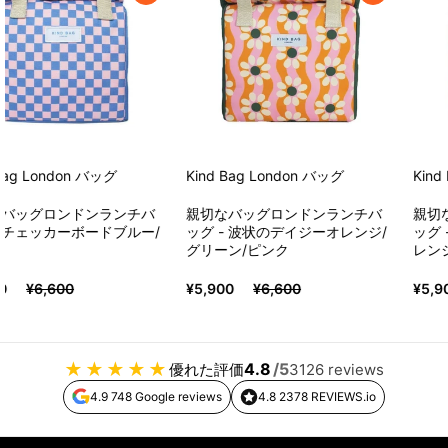
ag London
バッグ
Kind Bag London
バッグ
Kind B
バッグロンドンランチバ
親切なバッグロンドンランチバ
親切な
 チェッカーボードブルー/
ッグ - 波状のデイジーオレンジ/
ッグ 
グリーン/ピンク
レンジ
¥6,600
¥5,900
¥6,600
¥5,90
★
★
★
★
★
4.8
/5
優れた評価
3126 reviews
4.9 748 Google reviews
4.8 2378 REVIEWS.io