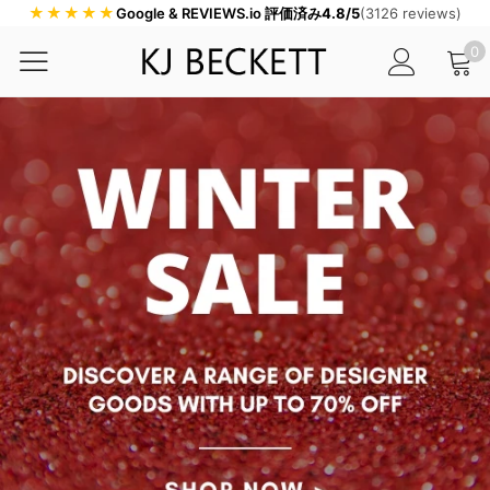
★★★★★
Google & REVIEWS.io 評価済み
4.8/5
(3126 reviews)
0