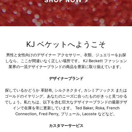
KJ ベケットへようこそ
男性と女性向けのデザイナー アクセサリー、衣類、ジュエリーをお探
しなら、ここが間違いなく正しい場所です。 KJ Beckett ファッション
業界の一流デザイナーブランドの商品を豊富に取り揃えています。
デザイナーブランド
探しているかどうか
革財布
,
シルクネクタイ
,
カシミアソックス
または
ゴールドのイヤリング
、あなたのニーズに合ったものがきっと見つかる
でしょう。私たちは、以下を含む巨大なデザイナーブランドの最新デザ
インで在庫を常に更新しています。
Ted Baker
,
Roka
,
French
Connection
,
Fred Perry
,
ブリュール
,
Lacoste
などなど。
カスタマーサービス